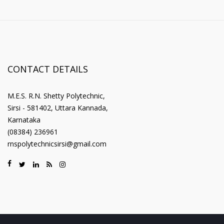
CONTACT DETAILS
M.E.S. R.N. Shetty Polytechnic,
Sirsi - 581402, Uttara Kannada,
Karnataka
(08384) 236961
rnspolytechnicsirsi@gmail.com