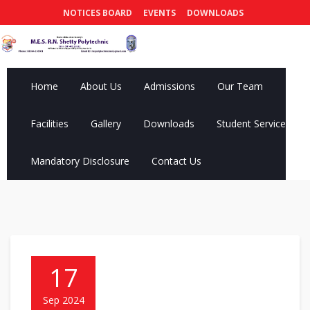
NOTICES BOARD
EVENTS
DOWNLOADS
Home
About Us
Admissions
Our Team
Facilities
Gallery
Downloads
Student Services
Mandatory Disclosure
Contact Us
17
Sep 2024