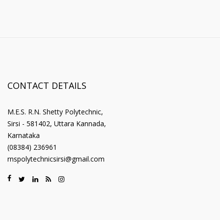
CONTACT DETAILS
M.E.S. R.N. Shetty Polytechnic,
Sirsi - 581402, Uttara Kannada,
Karnataka
(08384) 236961
rnspolytechnicsirsi@gmail.com