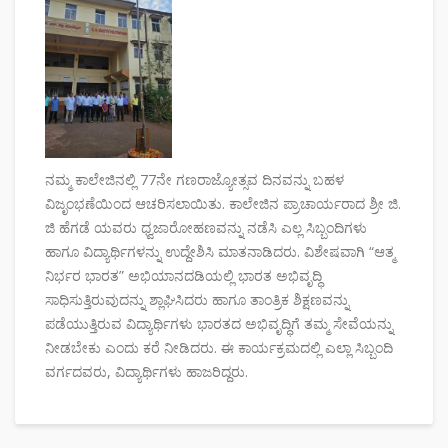
ನಮ್ಮ ಕಾಲೇಜಿನಲ್ಲಿ 77ನೇ ಗಣರಾಜ್ಯೋತ್ಸವ ದಿನವನ್ನು ಬಹಳ
ವಿಜೃಂಭಣೆಯಿಂದ ಆಚರಿಸಲಾಯಿತು. ಕಾಲೇಜಿನ ಪ್ರಾಚಾರ್ಯರಾದ ಶ್ರೀ ಜಿ.
ಜಿ ಹೆಗಡೆ ಯವರು ಧ್ವಜಾರೋಹಣವನ್ನು ನಡೆಸಿ ಎಲ್ಲ ಸಿಬ್ಬಂದಿಗಳು
ಹಾಗೂ ವಿದ್ಯಾರ್ಥಿಗಳನ್ನು ಉದ್ದೇಶಿಸಿ ಮಾತನಾಡಿದರು. ವಿಶೇಷವಾಗಿ “ಆತ್ಮ
ನಿರ್ಭರ ಭಾರತ” ಅಭಿಯಾನದಡಿಯಲ್ಲಿ ಭಾರತ ಅಭಿವೃದ್ಧಿ
ಸಾಧಿಸುತ್ತಿರುವುದನ್ನು ಶ್ಲಾಘಿಸಿದರು ಹಾಗೂ ತಾಂತ್ರಿಕ ಶಿಕ್ಷಣವನ್ನು
ಪಡೆಯುತ್ತಿರುವ ವಿದ್ಯಾರ್ಥಿಗಳು ಭಾರತದ ಅಭಿವೃದ್ಧಿಗೆ ತಮ್ಮ ಸೇವೆಯನ್ನು
ನೀಡಬೇಕು ಎಂದು ಕರೆ ನೀಡಿದರು. ಈ ಕಾರ್ಯಕ್ರಮದಲ್ಲಿ ಎಲ್ಲಾ ಸಿಬ್ಬಂದಿ
ವರ್ಗದವರು, ವಿದ್ಯಾರ್ಥಿಗಳು ಹಾಜರಿದ್ದರು.