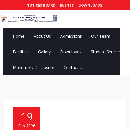
NOTICES BOARD
EVENTS
DOWNLOADS
Home
About Us
Admissions
Our Team
Facilities
Gallery
Downloads
Student Services
Mandatory Disclosure
Contact Us
19
Feb 2026