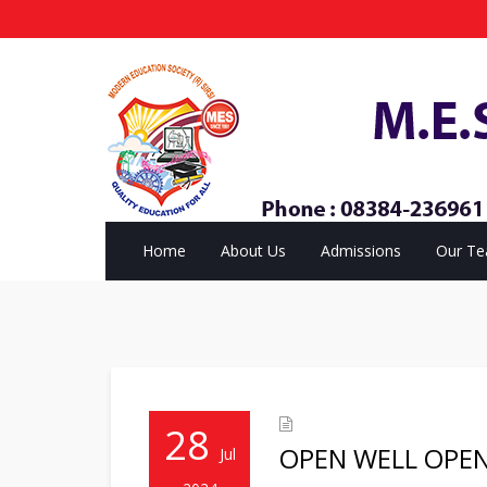
Home
About Us
Admissions
Our T
28
OPEN WELL OPEN
Jul