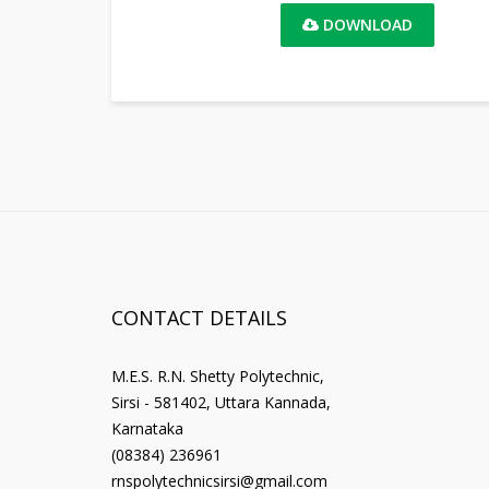
DOWNLOAD
CONTACT DETAILS
M.E.S. R.N. Shetty Polytechnic,
Sirsi - 581402, Uttara Kannada,
Karnataka
(08384) 236961
rnspolytechnicsirsi@gmail.com