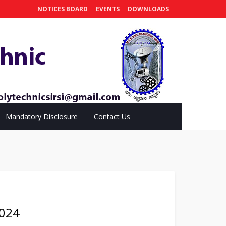
NOTICES BOARD
EVENTS
DOWNLOADS
Mandatory Disclosure
Contact Us
024