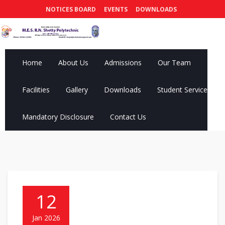
NOTICES BOARD
EVENTS
DOWNLOADS
Home
About Us
Admissions
Our Team
Facilities
Gallery
Downloads
Student Services
Mandatory Disclosure
Contact Us
12
Jan 2026