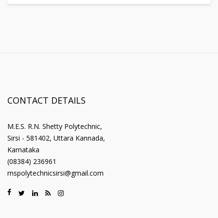
CONTACT DETAILS
M.E.S. R.N. Shetty Polytechnic,
Sirsi - 581402, Uttara Kannada,
Karnataka
(08384) 236961
rnspolytechnicsirsi@gmail.com