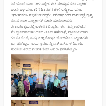
ವಿವೇಕವಾಣಿಯಾದ “ಏಳಿ ಎದ್ದೇಳಿ ಗುರಿ ಮುಟ್ಟುವ ತನಕ ನಿಲ್ಲದಿರಿ”
ಎಂದು ಎಲ್ಲ ಯುವಕರಿಗೆ ಹಿತವಚನ ಹೇಳಿ ರಾಷ್ಟ್ರೀಯ ಯುವ
ದಿನಾಚರಣೆಯ ಶುಭಕೋರಿದಲ್ಲದೇ, ವಿವೇಕಾನಂದರ ಭಾವಚಿತ್ರಕ್ಕೆ ಪುಷ್ಪ
ನಮನ ಮಾಡಿ ವಿದ್ಯಾರ್ಥಿಗಳ ಕುರಿತು ಮಾತನಾಡಿದರು.
ಈ ಕಾರ್ಯಕ್ರಮದಲ್ಲಿ ಕಾಲೇಜಿನ ವಿದ್ಯಾರ್ಥಿಗಳು, ನಮ್ಮ ಕಾಲೇಜಿನ
ಮೇಲ್ವಿಚಾರಣಾಧಿಕಾರಿಯಾದ ಟಿ.ಎಸ್ ಹಳೇಮನೆ, ಪ್ರಾಚಾರ್ಯರಾದ
ಗಣಪತಿ ಹೆಗಡೆ, ಮತ್ತು ಎಲ್ಲಾ ಬೋಧಕ-ಬೋಧಕೇತರ ಸಿಬ್ಬಂದಿಗಳು
ಭಾಗವಹಿಸಿದ್ದರು. ಕಾರ್ಯಕ್ರಮವನ್ನು ಎನ್.ಎಸ್.ಎಸ್ ವಿಭಾಗದ
ಸಂಯೋಜಕರಾದ ಗಣಪತಿ ಶೇಟ್ ಅವರು ನಡೆಸಿಕೊಟ್ಟರು.