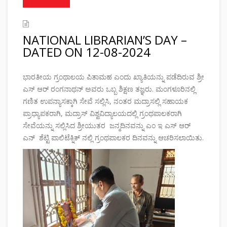
NATIONAL LIBRARIAN’S DAY –
DATED ON 12-08-2024
ಭಾರತೀಯ ಗ್ರಂಥಾಲಯ ಪಿತಾಮಹ ಎಂದು ಖ್ಯಾತಿಯನ್ನು ಪಡೆದಿರುವ ಶ್ರೀ
ಎಸ್ ಆರ್ ರಂಗನಾಥನ್ ಅವರು ಒಬ್ಬ ಶಿಕ್ಷಣ ತಜ್ಞರು. ಮಂಗಳೂರಿನಲ್ಲಿ
ಗಣಿತ ಉಪನ್ಯಾಸಕ್ಕಾಗಿ ಸೇವೆ ಸಲ್ಲಿಸಿ, ನಂತರ ಮದ್ರಾಸಲ್ಲಿ ಸಹಾಯಕ
ಪ್ರಾಧ್ಯಾಪಕರಾಗಿ, ಮದ್ರಾಸ್ ವಿಶ್ವವಿದ್ಯಾಲಯದಲ್ಲಿ ಗ್ರಂಥಪಾಲಕರಾಗಿ
ಸೇವೆಯನ್ನು ಸಲ್ಲಿಸಿದ ಶ್ರೀಯುತರ ಜನ್ಮದಿನವನ್ನು ಎಂ ಇ ಎಸ್ ಆರ್
ಎನ್ ಶೆಟ್ಟಿ ಪಾಲಿಟೆಕ್ನಿಕ್ ನಲ್ಲಿ ಗ್ರಂಥಪಾಲಕರ ದಿನವನ್ನು ಆಚರಿಸಲಾಯಿತು.