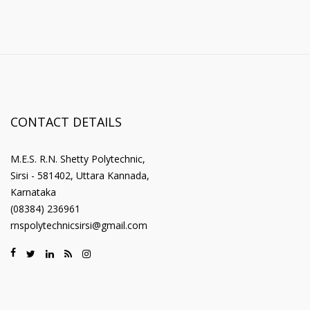
CONTACT DETAILS
M.E.S. R.N. Shetty Polytechnic,
Sirsi - 581402, Uttara Kannada,
Karnataka
(08384) 236961
rnspolytechnicsirsi@gmail.com