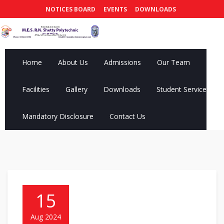
NOTICES BOARD
EVENTS
DOWNLOADS
Home
About Us
Admissions
Our Team
Facilities
Gallery
Downloads
Student Services
Mandatory Disclosure
Contact Us
15
Aug 2024