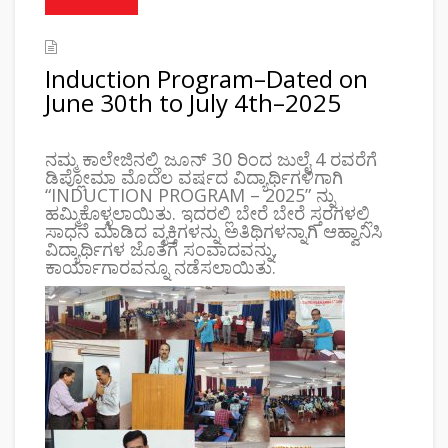
Induction Program–Dated on
June 30th to July 4th–2025
ನಮ್ಮ ಕಾಲೇಜಿನಲ್ಲಿ ಜೂನ್ 30 ರಿಂದ ಜುಲೈ 4 ರವರೆಗೆ
ಡಿಪ್ಲೋಮಾ ಮೊದಲ ವರ್ಷದ ವಿದ್ಯಾರ್ಥಿಗಳಿಗಾಗಿ
“INDUCTION PROGRAM – 2025” ನ್ನು
ಹಮ್ಮಿಕೊಳ್ಳಲಾಯಿತು. ಇದರಲ್ಲಿ ಬೇರೆ ಬೇರೆ ಸ್ತರಗಳಲ್ಲಿ
ಸಾಧನೆ ಮಾಡಿದ ವ್ಯಕ್ತಿಗಳನ್ನು ಅತಿಥಿಗಳನ್ನಾಗಿ ಆಹ್ವಾನಿಸಿ
ವಿದ್ಯಾರ್ಥಿಗಳ ಜೊತೆಗೆ ಸಂವಾದವನ್ನು,
ಕಾರ್ಯಾಗಾರವನ್ನೂ ನಡೆಸಲಾಯಿತು.