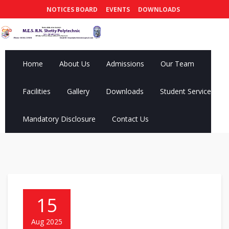
NOTICES BOARD
EVENTS
DOWNLOADS
Home
About Us
Admissions
Our Team
Facilities
Gallery
Downloads
Student Services
Mandatory Disclosure
Contact Us
15
Aug 2025