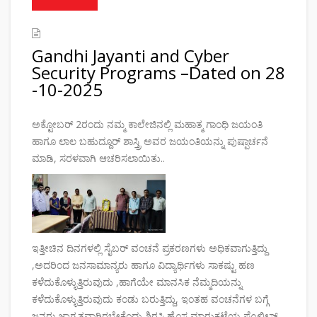
Gandhi Jayanti and Cyber
Security Programs –Dated on 28
-10-2025
ಅಕ್ಟೋಬರ್ 2ರಂದು ನಮ್ಮ ಕಾಲೇಜಿನಲ್ಲಿ ಮಹಾತ್ಮ ಗಾಂಧಿ ಜಯಂತಿ
ಹಾಗೂ ಲಾಲ ಬಹುದ್ದೂರ್ ಶಾಸ್ತ್ರಿ ಅವರ ಜಯಂತಿಯನ್ನು ಪುಷ್ಪಾರ್ಚನೆ
ಮಾಡಿ, ಸರಳವಾಗಿ ಆಚರಿಸಲಾಯಿತು..
ಇತ್ತೀಚಿನ ದಿನಗಳಲ್ಲಿ ಸೈಬರ್ ವಂಚನೆ ಪ್ರಕರಣಗಳು ಅಧಿಕವಾಗುತ್ತಿದ್ದು
,ಅದರಿಂದ ಜನಸಾಮಾನ್ಯರು ಹಾಗೂ ವಿದ್ಯಾರ್ಥಿಗಳು ಸಾಕಷ್ಟು ಹಣ
ಕಳೆದುಕೊಳ್ಳುತ್ತಿರುವುದು ,ಹಾಗೆಯೇ ಮಾನಸಿಕ ನೆಮ್ಮದಿಯನ್ನು
ಕಳೆದುಕೊಳ್ಳುತ್ತಿರುವುದು ಕಂಡು ಬರುತ್ತಿದ್ದು, ಇಂತಹ ವಂಚನೆಗಳ ಬಗ್ಗೆ
ಜನರು ಜಾಗೃತವಾಗಿರಬೇಕೆಂದು ಶಿರಸಿ ಹೊಸ ಮಾರುಕಟ್ಟೆಯ ಪೊಲೀಸ್