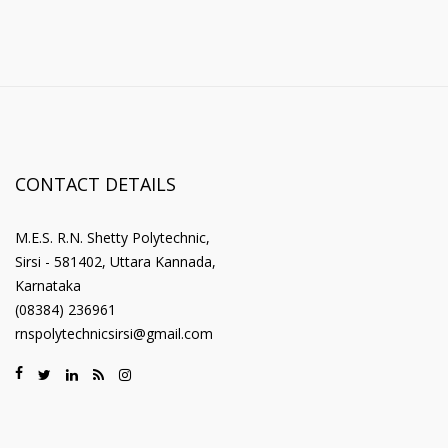
CONTACT DETAILS
M.E.S. R.N. Shetty Polytechnic,
Sirsi - 581402, Uttara Kannada,
Karnataka
(08384) 236961
rnspolytechnicsirsi@gmail.com