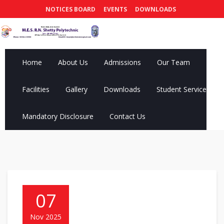
NOTICES BOARD
EVENTS
DOWNLOADS
Home
About Us
Admissions
Our Team
Facilities
Gallery
Downloads
Student Services
Mandatory Disclosure
Contact Us
07
Nov 2025