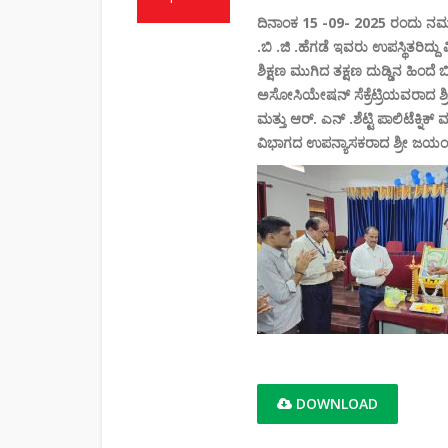
ದಿನಾಂಕ 15 -09- 2025 ರಂದು ನಮ್ಮ 
.ಬಿ .ಜಿ .ಹೆಗಡೆ ಇವರು ಉಪಸ್ಥಿತರಿದ್ದ
ಶಿಕ್ಷಣ ಮುಗಿದ ತಕ್ಷಣ ದುಡ್ಡಿನ ಹಿ
ಅಸೋಸಿಯೇಷನ್ ಸೆಕ್ರೆಟ್ರಿಯವರಾದ ಶ್
ಮತ್ತು ಆರ್. ಎನ್ .ಶೆಟ್ಟಿ ಪಾಲಿಟೆಕ್ನ
ವಿಭಾಗದ ಉಪನ್ಯಾಸಕರಾದ ಶ್ರೀ ಜಯಂತ
DOWNLOAD