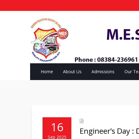
Home
About Us
Admissions
Our T
16
Engineer’s Day :
Sep 2025