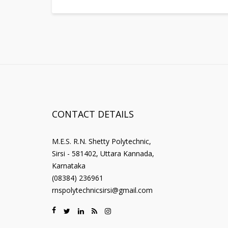
CONTACT DETAILS
M.E.S. R.N. Shetty Polytechnic,
Sirsi - 581402, Uttara Kannada,
Karnataka
(08384) 236961
rnspolytechnicsirsi@gmail.com