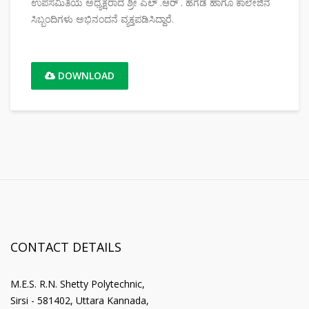
ಉಪಸಮಿತಿಯ ಅಧ್ಯಕ್ಷರಾದ ಶ್ರೀ ಎಲ್ .ಆರ್ . ಹೆಗಡೆ ಹಾಗೂ ಕಾಲೇಜಿನ
ಸಿಬ್ಬಂದಿಗಳು ಅಭಿನಂದನೆ ವ್ಯಕ್ತಪಡಿಸಿದ್ದಾರೆ.
DOWNLOAD
CONTACT DETAILS
M.E.S. R.N. Shetty Polytechnic,
Sirsi - 581402, Uttara Kannada,