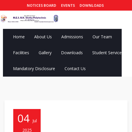
NOTICES BOARD
EVENTS
DOWNLOADS
Home
About Us
Admissions
Our Team
Facilities
Gallery
Downloads
Student Services
Mandatory Disclosure
Contact Us
04
Jul
2025