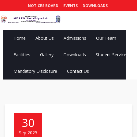
NOTICES BOARD
EVENTS
DOWNLOADS
Home
About Us
Admissions
Our Team
Facilities
Gallery
Downloads
Student Services
Mandatory Disclosure
Contact Us
30
Sep 2025