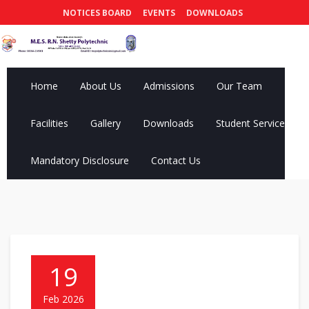
NOTICES BOARD
EVENTS
DOWNLOADS
Home
About Us
Admissions
Our Team
Facilities
Gallery
Downloads
Student Services
Mandatory Disclosure
Contact Us
19
Feb 2026