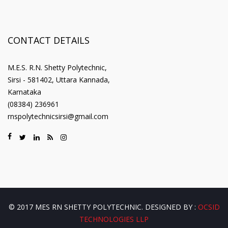
CONTACT DETAILS
M.E.S. R.N. Shetty Polytechnic,
Sirsi - 581402, Uttara Kannada,
Karnataka
(08384) 236961
rnspolytechnicsirsi@gmail.com
© 2017 MES RN SHETTY POLYTECHNIC. DESIGNED BY :
OCSID
TECHNOLOGIES LLP