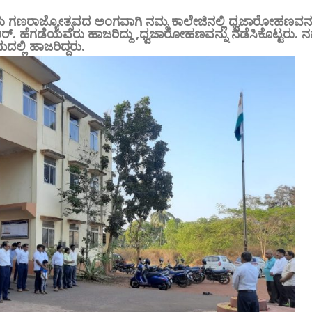
ು ಗಣರಾಜ್ಯೋತ್ಸವದ ಅಂಗವಾಗಿ ನಮ್ಮ ಕಾಲೇಜಿನಲ್ಲಿ ಧ್ವಜಾರೋಹಣವ
ಆರ್. ಹೆಗಡೆಯವರು ಹಾಜರಿದ್ದು ,ಧ್ವಜಾರೋಹಣವನ್ನು ನಡೆಸಿಕೊಟ್ಟರು. ನ
ದಲ್ಲಿ ಹಾಜರಿದ್ದರು.