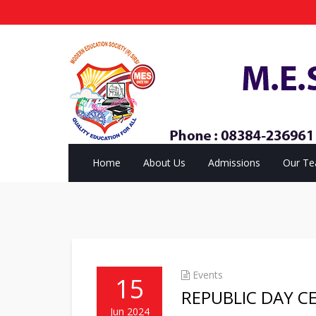
Home
About Us
Admissions
Our T
Events
15
REPUBLIC DAY C
Jun 2024