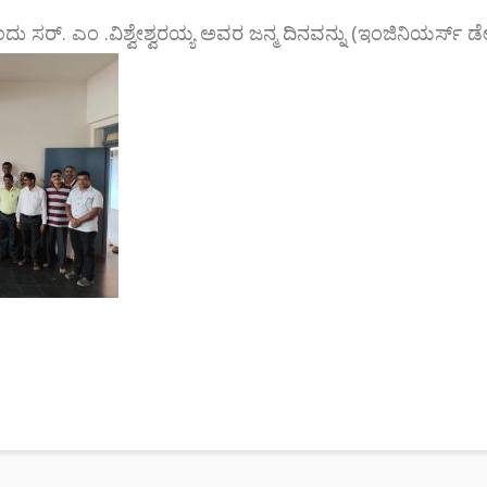
ು ಸರ್. ಎಂ .ವಿಶ್ವೇಶ್ವರಯ್ಯ ಅವರ ಜನ್ಮ ದಿನವನ್ನು (ಇಂಜಿನಿಯರ್ಸ್ ಡ