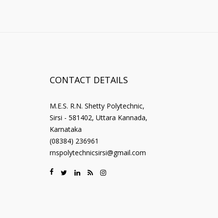
CONTACT DETAILS
M.E.S. R.N. Shetty Polytechnic,
Sirsi - 581402, Uttara Kannada,
Karnataka
(08384) 236961
rnspolytechnicsirsi@gmail.com