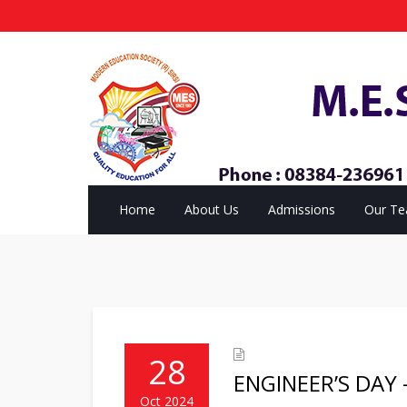
Home
About Us
Admissions
Our T
28
ENGINEER’S DAY 
Oct 2024